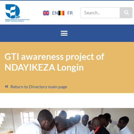
EN
FR
GTI awareness project of
NDAYIKEZA Longin
Return to Directory main page